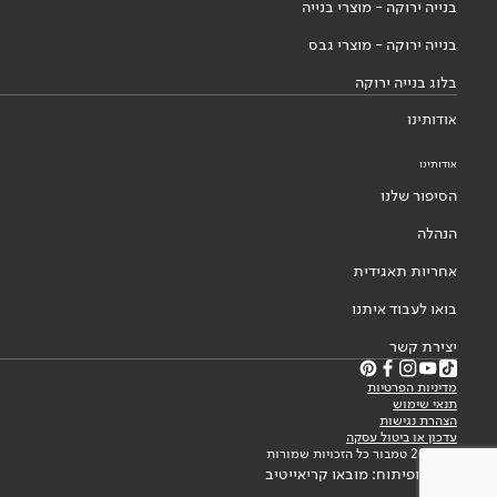
בנייה ירוקה - מוצרי בנייה
בנייה ירוקה - מוצרי גבס
בלוג בנייה ירוקה
אודותינו
אודותינו
הסיפור שלנו
הנהלה
אחריות תאגידית
בואו לעבוד איתנו
יצירת קשר
מדיניות הפרטיות
תנאי שימוש
הצהרת נגישות
עדכון או ביטול עסקה
© 2026 טמבור כל הזכויות שמורות
עיצוב ופיתוח: מובאו קריאייטיב