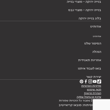
בנייה ירוקה - מוצרי בנייה
בנייה ירוקה - מוצרי גבס
בלוג בנייה ירוקה
אודותינו
אודותינו
הסיפור שלנו
הנהלה
אחריות תאגידית
בואו לעבוד איתנו
יצירת קשר
מדיניות הפרטיות
תנאי שימוש
הצהרת נגישות
עדכון או ביטול עסקה
© 2026 טמבור כל הזכויות שמורות
עיצוב ופיתוח: מובאו קריאייטיב