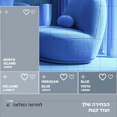
Academy
מדיניות סביבתית
תוכן מקצועי
לכל מוצרי צבע וציפויים
עץ
מדיניות מערכת משולבת ו - ISO
מתכת
אודותינו
רובה
RAL
צור קשר
פתרונות לתעשייה
NORTH
NORTH
ISLAND
ISLAND
1200T
1200T
MERIDIAN
BLUE
ICE LAND
BLUE
VISTA
1199P/T
1201T
1202A
הבחירה שלך
למניפה המלאה
ועוד קצת