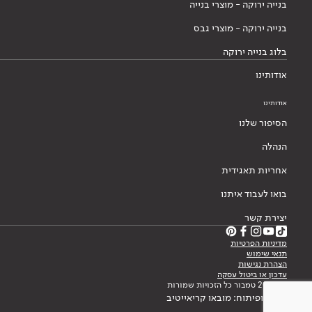
בנייה ירוקה - מוצרי בנייה
בנייה ירוקה - מוצרי גבס
בלוג בנייה ירוקה
אודותינו
אודותינו
הסיפור שלנו
הנהלה
אחריות תאגידית
בואו לעבוד איתנו
יצירת קשר
מדיניות הפרטיות
תנאי שימוש
הצהרת נגישות
עדכון או ביטול עסקה
© 2026 טמבור כל הזכויות שמורות
עיצוב ופיתוח: מובאו קריאייטיב