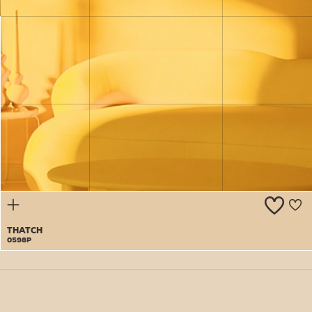
OCEAN
SALT
0597P
THATCH
0598P