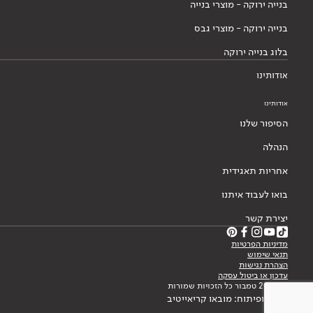
בנייה ירוקה - מוצרי בנייה
בנייה ירוקה - מוצרי גבס
בלוג בנייה ירוקה
אודותינו
אודותינו
הסיפור שלנו
הנהלה
אחריות תאגידית
בואו לעבוד איתנו
יצירת קשר
מדיניות הפרטיות
תנאי שימוש
הצהרת נגישות
עדכון או ביטול עסקה
© 2026 טמבור כל הזכויות שמורות
עיצוב ופיתוח: מובאו קריאייטיב