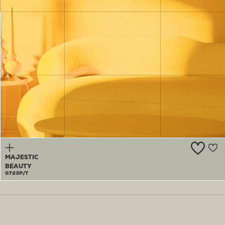
PALE
THYME
0722P
MAJESTIC
BEAUTY
0723P/T