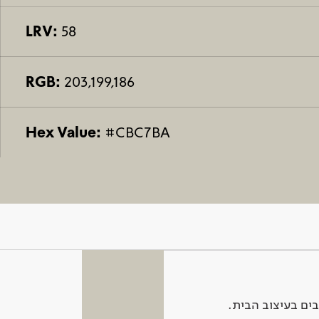
LRV:
58
RGB:
203,199,186
Hex Value:
#CBC7BA
ים בעיצוב הבית.