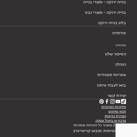
בנייה ירוקה - מוצרי בנייה
בנייה ירוקה - מוצרי גבס
בלוג בנייה ירוקה
אודותינו
אודותינו
הסיפור שלנו
הנהלה
אחריות תאגידית
בואו לעבוד איתנו
יצירת קשר
מדיניות הפרטיות
תנאי שימוש
הצהרת נגישות
עדכון או ביטול עסקה
© 2026 טמבור כל הזכויות שמורות
עיצוב ופיתוח: מובאו קריאייטיב