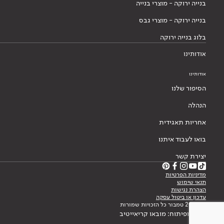
בנייה ירוקה - מוצרי בנייה
בנייה ירוקה - מוצרי גבס
בלוג בנייה ירוקה
אודותינו
אודותינו
הסיפור שלנו
הנהלה
אחריות תאגידית
בואו לעבוד איתנו
יצירת קשר
מדיניות הפרטיות
תנאי שימוש
הצהרת נגישות
עדכון או ביטול עסקה
© 2026 טמבור כל הזכויות שמורות
עיצוב ופיתוח: מובאו קריאייטיב