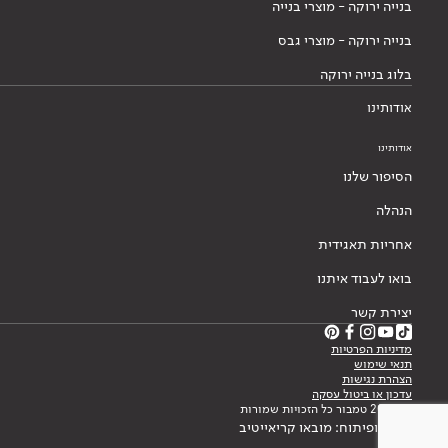
בנייה ירוקה - מוצרי בנייה
בנייה ירוקה - מוצרי גבס
בלוג בנייה ירוקה
אודותינו
אודותינו
הסיפור שלנו
הנהלה
אחריות תאגידית
בואו לעבוד איתנו
יצירת קשר
מדיניות הפרטיות
תנאי שימוש
הצהרת נגישות
עדכון או ביטול עסקה
© 2026 טמבור כל הזכויות שמורות
עיצוב ופיתוח: מובאו קריאייטיב