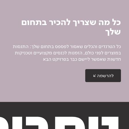
כל מה שצריך להכיר בתחום
שלך
כל הטרנדים והכלים שאסור לפספס בתחום שלך: התנסות
במוצרים לפני כולם, הזמנות לכנסים מקצועיים וטכניקות
חדשות שאפשר ליישם כבר בפרויקט הבא
להרשמה