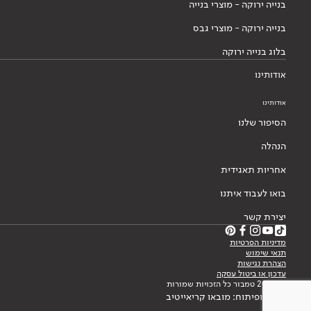
בנייה ירוקה - מוצרי בנייה
בנייה ירוקה - מוצרי גבס
בלוג בנייה ירוקה
אודותינו
אודותינו
הסיפור שלנו
הנהלה
אחריות תאגידית
בואו לעבוד איתנו
יצירת קשר
מדיניות הפרטיות
תנאי שימוש
הצהרת נגישות
עדכון או ביטול עסקה
© 2026 טמבור כל הזכויות שמורות
עיצוב ופיתוח: מובאו קריאייטיב