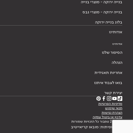
בנייה ירוקה - מוצרי בנייה
בנייה ירוקה - מוצרי גבס
בלוג בנייה ירוקה
אודותינו
אודותינו
הסיפור שלנו
הנהלה
אחריות תאגידית
בואו לעבוד איתנו
יצירת קשר
מדיניות הפרטיות
תנאי שימוש
הצהרת נגישות
עדכון או ביטול עסקה
© 2026 טמבור כל הזכויות שמורות
עיצוב ופיתוח: מובאו קריאייטיב