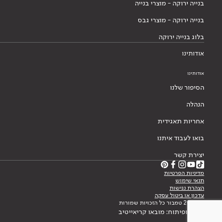
בנייה ירוקה - מוצרי בנייה
בנייה ירוקה - מוצרי גבס
בלוג בנייה ירוקה
אודותינו
אודותינו
הסיפור שלנו
הנהלה
אחריות תאגידית
בואו לעבוד איתנו
יצירת קשר
מדיניות הפרטיות
תנאי שימוש
הצהרת נגישות
עדכון או ביטול עסקה
© 2026 טמבור כל הזכויות שמורות
עיצוב ופיתוח: מובאו קריאייטיב