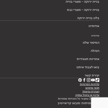
בנייה ירוקה - מוצרי בנייה
בנייה ירוקה - מוצרי גבס
בלוג בנייה ירוקה
אודותינו
אודותינו
הסיפור שלנו
הנהלה
אחריות תאגידית
בואו לעבוד איתנו
יצירת קשר
מדיניות הפרטיות
תנאי שימוש
הצהרת נגישות
עדכון או ביטול עסקה
© 2026 טמבור כל הזכויות שמורות
עיצוב ופיתוח: מובאו קריאייטיב