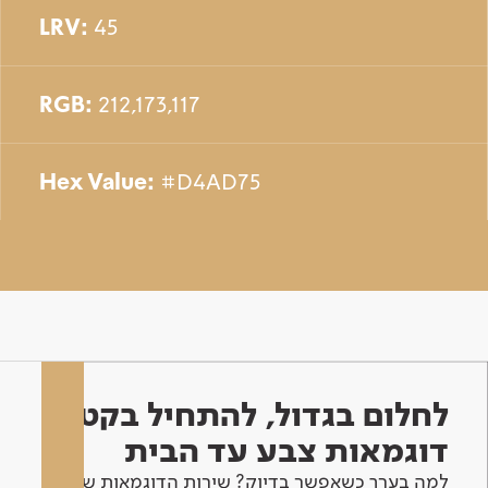
LRV:
45
RGB:
212,173,117
Hex Value:
#D4AD75
לחלום בגדול, להתחיל בקטן -
דוגמאות צבע עד הבית
למה בערך כשאפשר בדיוק? שירות הדוגמאות שלנו