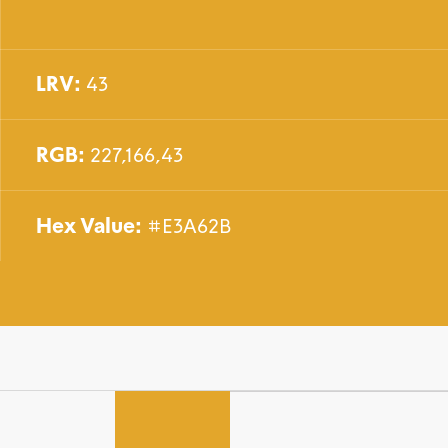
LRV:
43
RGB:
227,166,43
Hex Value:
#E3A62B