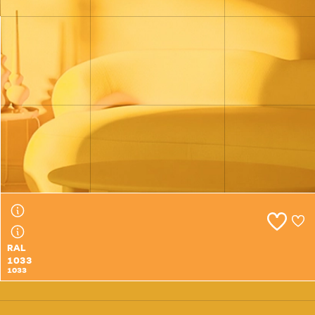
RAL
1032
1032
RAL
1033
1033