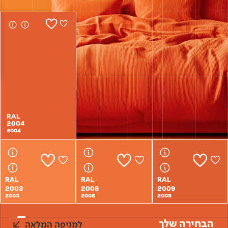
Academy
מדיניות סביבתית
תוכן מקצועי
לכל מוצרי צבע וציפויים
עץ
מדיניות מערכת משולבת ו - ISO
מתכת
אודותינו
רובה
RAL
צור קשר
פתרונות לתעשייה
RAL
RAL
2004
2004
2004
2004
RAL
RAL
RAL
2003
2008
2009
2003
2008
2009
הבחירה שלך
למניפה המלאה