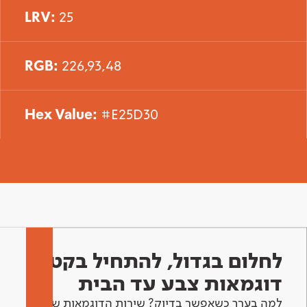
LRV:
25
RGB:
226,93,48
Hex Value:
#E25D30
לחלום בגדול, להתחיל בקטן -
דוגמאות צבע עד הבית
למה בערך כשאפשר בדיוק? שירות הדוגמאות שלנו