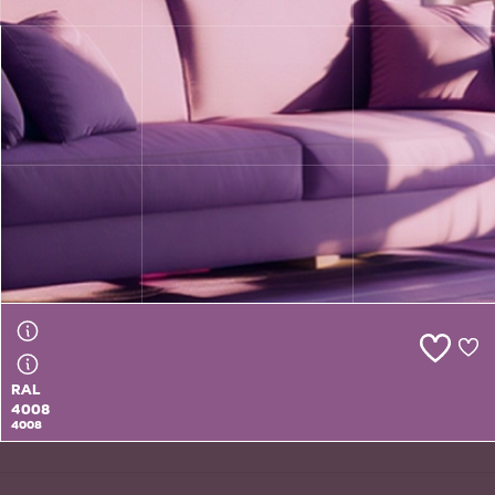
RAL
4007
4007
RAL
4008
4008