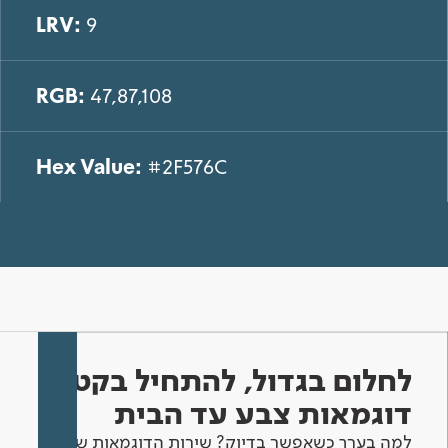
LRV:
9
RGB:
47,87,108
Hex Value:
#2F576C
לחלום בגדול, להתחיל בקטן -
דוגמאות צבע עד הבית
למה בערך כשאפשר בדיוק? שירות הדוגמאות שלנו