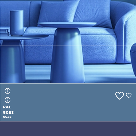
RAL
5023
5023