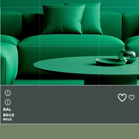
RAL
6011
6011
RAL
6012
6012