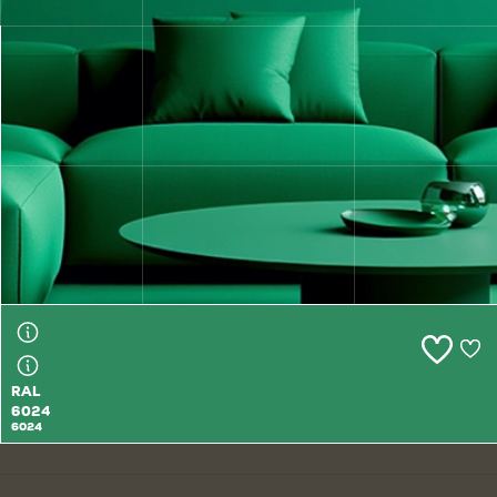
RAL
6022
6022
RAL
6024
6024