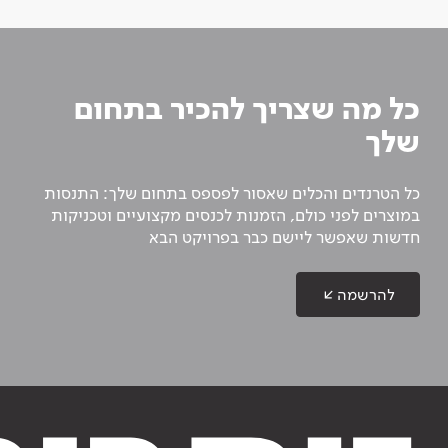
כל מה שצריך להכיר בתחום
שלך
כל הטרנדים והכלים שאסור לפספס בתחום שלך: התנסות
במוצרים לפני כולם, הזמנות לכנסים מקצועיים וטכניקות
חדשות שאפשר ליישם כבר בפרויקט הבא
להרשמה