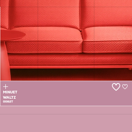
ROSE
DAWN
0081T
MINUET
WALTZ
0082T