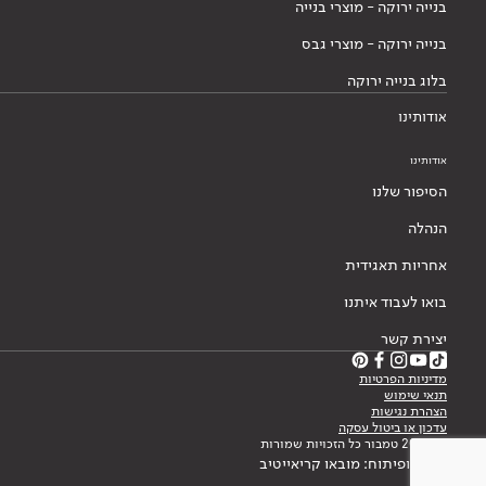
בנייה ירוקה - מוצרי בנייה
בנייה ירוקה - מוצרי גבס
בלוג בנייה ירוקה
אודותינו
אודותינו
הסיפור שלנו
הנהלה
אחריות תאגידית
בואו לעבוד איתנו
יצירת קשר
מדיניות הפרטיות
תנאי שימוש
הצהרת נגישות
עדכון או ביטול עסקה
© 2026 טמבור כל הזכויות שמורות
עיצוב ופיתוח: מובאו קריאייטיב