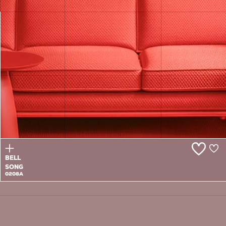
ROSEUM
0207T
BELL
SONG
0208A