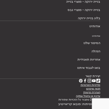
בנייה ירוקה - מוצרי בנייה
בנייה ירוקה - מוצרי גבס
בלוג בנייה ירוקה
אודותינו
אודותינו
הסיפור שלנו
הנהלה
אחריות תאגידית
בואו לעבוד איתנו
יצירת קשר
מדיניות הפרטיות
תנאי שימוש
הצהרת נגישות
עדכון או ביטול עסקה
© 2026 טמבור כל הזכויות שמורות
עיצוב ופיתוח: מובאו קריאייטיב