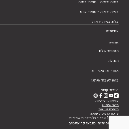
בנייה ירוקה - מוצרי בנייה
בנייה ירוקה - מוצרי גבס
בלוג בנייה ירוקה
אודותינו
אודותינו
הסיפור שלנו
הנהלה
אחריות תאגידית
בואו לעבוד איתנו
יצירת קשר
מדיניות הפרטיות
תנאי שימוש
הצהרת נגישות
עדכון או ביטול עסקה
© 2026 טמבור כל הזכויות שמורות
עיצוב ופיתוח: מובאו קריאייטיב