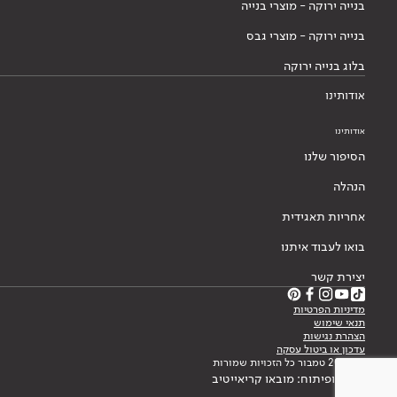
בנייה ירוקה - מוצרי בנייה
בנייה ירוקה - מוצרי גבס
בלוג בנייה ירוקה
אודותינו
אודותינו
הסיפור שלנו
הנהלה
אחריות תאגידית
בואו לעבוד איתנו
יצירת קשר
מדיניות הפרטיות
תנאי שימוש
הצהרת נגישות
עדכון או ביטול עסקה
© 2026 טמבור כל הזכויות שמורות
עיצוב ופיתוח: מובאו קריאייטיב