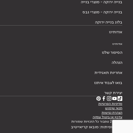
בנייה ירוקה - מוצרי בנייה
בנייה ירוקה - מוצרי גבס
בלוג בנייה ירוקה
אודותינו
אודותינו
הסיפור שלנו
הנהלה
אחריות תאגידית
בואו לעבוד איתנו
יצירת קשר
מדיניות הפרטיות
תנאי שימוש
הצהרת נגישות
עדכון או ביטול עסקה
© 2026 טמבור כל הזכויות שמורות
עיצוב ופיתוח: מובאו קריאייטיב