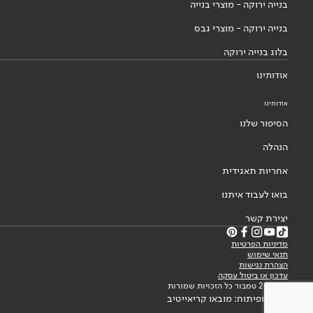
בנייה ירוקה - מוצרי בנייה
בנייה ירוקה - מוצרי גבס
בלוג בנייה ירוקה
אודותינו
אודותינו
הסיפור שלנו
הנהלה
אחריות תאגידית
בואו לעבוד איתנו
יצירת קשר
מדיניות הפרטיות
תנאי שימוש
הצהרת נגישות
עדכון או ביטול עסקה
© 2026 טמבור כל הזכויות שמורות
עיצוב ופיתוח: מובאו קריאייטיב