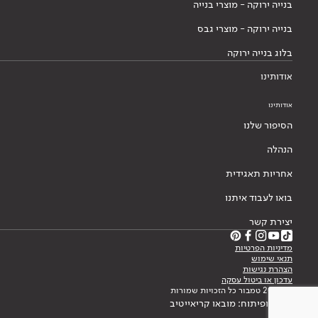
בנייה ירוקה - מוצרי בנייה
בנייה ירוקה - מוצרי גבס
בלוג בנייה ירוקה
אודותינו
אודותינו
הסיפור שלנו
הנהלה
אחריות תאגידית
בואו לעבוד איתנו
יצירת קשר
מדיניות הפרטיות
תנאי שימוש
הצהרת נגישות
עדכון או ביטול עסקה
© 2026 טמבור כל הזכויות שמורות
עיצוב ופיתוח: מובאו קריאייטיב