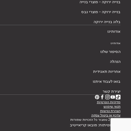
בנייה ירוקה - מוצרי בנייה
בנייה ירוקה - מוצרי גבס
בלוג בנייה ירוקה
אודותינו
אודותינו
הסיפור שלנו
הנהלה
אחריות תאגידית
בואו לעבוד איתנו
יצירת קשר
מדיניות הפרטיות
תנאי שימוש
הצהרת נגישות
עדכון או ביטול עסקה
© 2026 טמבור כל הזכויות שמורות
עיצוב ופיתוח: מובאו קריאייטיב