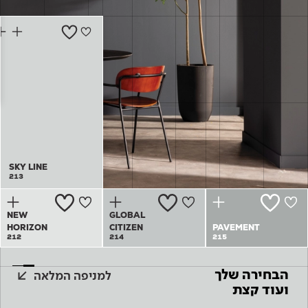
Academy
מדיניות סביבתית
תוכן מקצועי
לכל מוצרי צבע וציפויים
עץ
מדיניות מערכת משולבת ו - ISO
מתכת
אודותינו
רובה
RAL
צור קשר
פתרונות לתעשייה
SKY LINE
SKY LINE
213
213
NEW
GLOBAL
HORIZON
CITIZEN
PAVEMENT
212
214
215
הבחירה שלך
למניפה המלאה
ועוד קצת