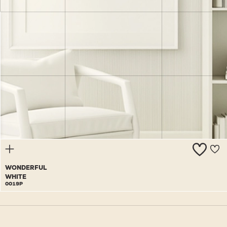
SLEEPLESS
0018P
WONDERFUL
WHITE
0019P