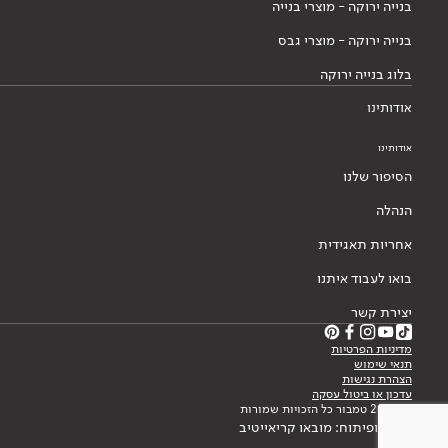
בנייה ירוקה - מוצרי בנייה
בנייה ירוקה - מוצרי גבס
בלוג בנייה ירוקה
אודותינו
אודותינו
הסיפור שלנו
הנהלה
אחריות תאגידית
בואו לעבוד איתנו
יצירת קשר
מדיניות הפרטיות
תנאי שימוש
הצהרת נגישות
עדכון או ביטול עסקה
© 2026 טמבור כל הזכויות שמורות
עיצוב ופיתוח: מובאו קריאייטיב