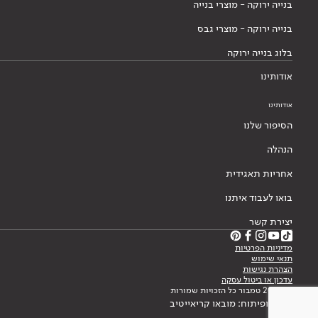
בנייה ירוקה - מוצרי בנייה
בנייה ירוקה - מוצרי גבס
בלוג בנייה ירוקה
אודותינו
אודותינו
הסיפור שלנו
הנהלה
אחריות תאגידית
בואו לעבוד איתנו
יצירת קשר
מדיניות הפרטיות
תנאי שימוש
הצהרת נגישות
עדכון או ביטול עסקה
© 2026 טמבור כל הזכויות שמורות
עיצוב ופיתוח: מובאו קריאייטיב