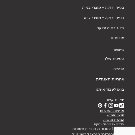
בנייה ירוקה - מוצרי בנייה
בנייה ירוקה - מוצרי גבס
בלוג בנייה ירוקה
אודותינו
אודותינו
הסיפור שלנו
הנהלה
אחריות תאגידית
בואו לעבוד איתנו
יצירת קשר
מדיניות הפרטיות
תנאי שימוש
הצהרת נגישות
עדכון או ביטול עסקה
© 2026 טמבור כל הזכויות שמורות
עיצוב ופיתוח: מובאו קריאייטיב