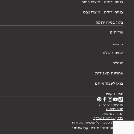
בנייה ירוקה - מוצרי בנייה
בנייה ירוקה - מוצרי גבס
בלוג בנייה ירוקה
אודותינו
אודותינו
הסיפור שלנו
הנהלה
אחריות תאגידית
בואו לעבוד איתנו
יצירת קשר
מדיניות הפרטיות
תנאי שימוש
הצהרת נגישות
עדכון או ביטול עסקה
© 2026 טמבור כל הזכויות שמורות
עיצוב ופיתוח: מובאו קריאייטיב