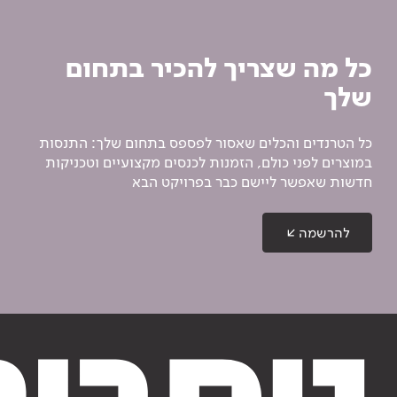
כל מה שצריך להכיר בתחום
שלך
כל הטרנדים והכלים שאסור לפספס בתחום שלך: התנסות
במוצרים לפני כולם, הזמנות לכנסים מקצועיים וטכניקות
חדשות שאפשר ליישם כבר בפרויקט הבא
להרשמה