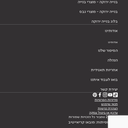
בנייה ירוקה - מוצרי בנייה
בנייה ירוקה - מוצרי גבס
בלוג בנייה ירוקה
אודותינו
אודותינו
הסיפור שלנו
הנהלה
אחריות תאגידית
בואו לעבוד איתנו
יצירת קשר
מדיניות הפרטיות
תנאי שימוש
הצהרת נגישות
עדכון או ביטול עסקה
© 2026 טמבור כל הזכויות שמורות
עיצוב ופיתוח: מובאו קריאייטיב