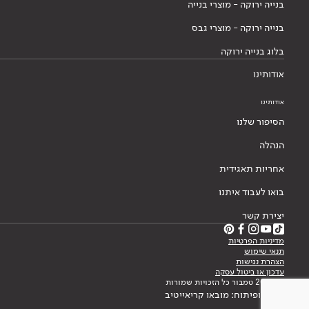
בנייה ירוקה - מוצרי בנייה
בנייה ירוקה - מוצרי גבס
בלוג בנייה ירוקה
אודותינו
אודותינו
הסיפור שלנו
הנהלה
אחריות תאגידית
בואו לעבוד איתנו
יצירת קשר
מדיניות הפרטיות
תנאי שימוש
הצהרת נגישות
עדכון או ביטול עסקה
© 2026 טמבור כל הזכויות שמורות
עיצוב ופיתוח: מובאו קריאייטיב