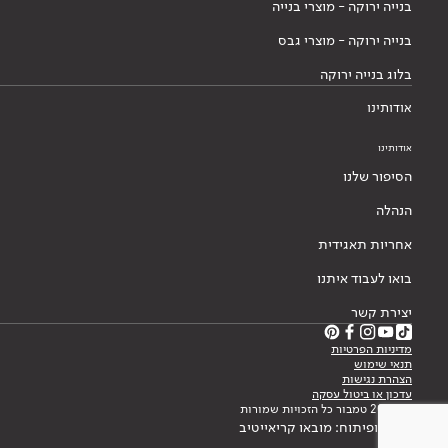
בנייה ירוקה - מוצרי בנייה
בנייה ירוקה - מוצרי גבס
בלוג בנייה ירוקה
אודותינו
אודותינו
הסיפור שלנו
הנהלה
אחריות תאגידית
בואו לעבוד איתנו
יצירת קשר
מדיניות הפרטיות
תנאי שימוש
הצהרת נגישות
עדכון או ביטול עסקה
© 2026 טמבור כל הזכויות שמורות
עיצוב ופיתוח: מובאו קריאייטיב