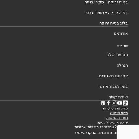
בנייה ירוקה - מוצרי בנייה
בנייה ירוקה - מוצרי גבס
בלוג בנייה ירוקה
אודותינו
אודותינו
הסיפור שלנו
הנהלה
אחריות תאגידית
בואו לעבוד איתנו
יצירת קשר
מדיניות הפרטיות
תנאי שימוש
הצהרת נגישות
עדכון או ביטול עסקה
© 2026 טמבור כל הזכויות שמורות
עיצוב ופיתוח: מובאו קריאייטיב