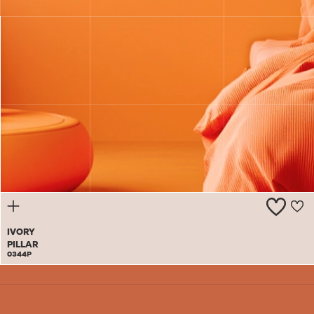
SUNSET
IN THE
DESERT
0343A
IVORY
PILLAR
0344P