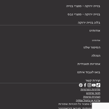
בנייה ירוקה - מוצרי בנייה
בנייה ירוקה - מוצרי גבס
בלוג בנייה ירוקה
אודותינו
אודותינו
הסיפור שלנו
הנהלה
אחריות תאגידית
בואו לעבוד איתנו
יצירת קשר
מדיניות הפרטיות
תנאי שימוש
הצהרת נגישות
עדכון או ביטול עסקה
© 2026 טמבור כל הזכויות שמורות
עיצוב ופיתוח: מובאו קריאייטיב