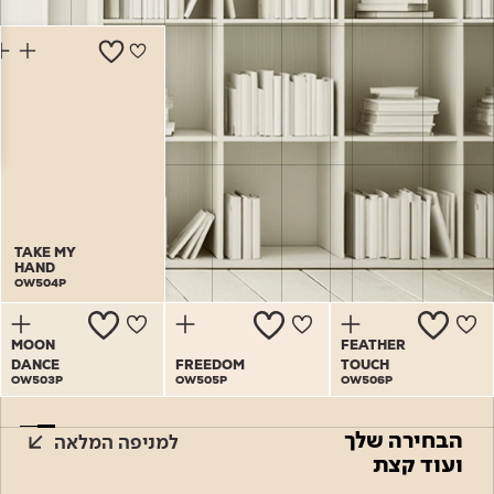
Academy
מדיניות סביבתית
תוכן מקצועי
לכל מוצרי צבע וציפויים
עץ
מדיניות מערכת משולבת ו - ISO
מתכת
אודותינו
רובה
RAL
צור קשר
פתרונות לתעשייה
TAKE MY
TAKE MY
HAND
HAND
OW504P
OW504P
MOON
FEATHER
DANCE
FREEDOM
TOUCH
OW503P
OW505P
OW506P
הבחירה שלך
למניפה המלאה
ועוד קצת