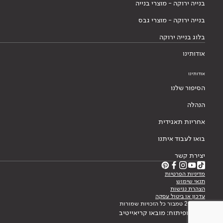
בנייה ירוקה - מוצרי בנייה
בנייה ירוקה - מוצרי גבס
בלוג בנייה ירוקה
אודותינו
אודותינו
הסיפור שלנו
הנהלה
אחריות תאגידית
בואו לעבוד איתנו
יצירת קשר
מדיניות הפרטיות
תנאי שימוש
הצהרת נגישות
עדכון או ביטול עסקה
© 2026 טמבור כל הזכויות שמורות
עיצוב ופיתוח: מובאו קריאייטיב