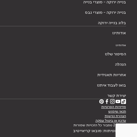
בנייה ירוקה - מוצרי בנייה
בנייה ירוקה - מוצרי גבס
בלוג בנייה ירוקה
אודותינו
אודותינו
הסיפור שלנו
הנהלה
אחריות תאגידית
בואו לעבוד איתנו
יצירת קשר
מדיניות הפרטיות
תנאי שימוש
הצהרת נגישות
עדכון או ביטול עסקה
© 2026 טמבור כל הזכויות שמורות
עיצוב ופיתוח: מובאו קריאייטיב