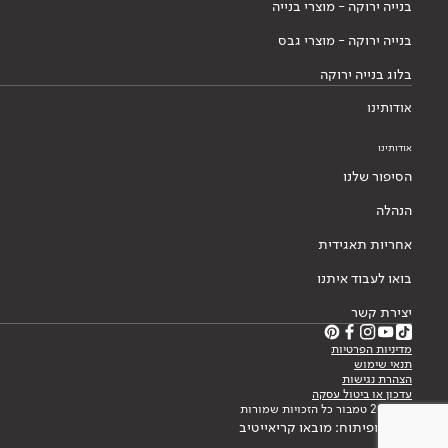
בנייה ירוקה - מוצרי בנייה
בנייה ירוקה - מוצרי גבס
בלוג בנייה ירוקה
אודותינו
אודותינו
הסיפור שלנו
הנהלה
אחריות תאגידית
בואו לעבוד איתנו
יצירת קשר
מדיניות הפרטיות
תנאי שימוש
הצהרת נגישות
עדכון או ביטול עסקה
© 2026 טמבור כל הזכויות שמורות
עיצוב ופיתוח: מובאו קריאייטיב