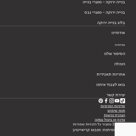
בנייה ירוקה - מוצרי בנייה
בנייה ירוקה - מוצרי גבס
בלוג בנייה ירוקה
אודותינו
אודותינו
הסיפור שלנו
הנהלה
אחריות תאגידית
בואו לעבוד איתנו
יצירת קשר
מדיניות הפרטיות
תנאי שימוש
הצהרת נגישות
עדכון או ביטול עסקה
© 2026 טמבור כל הזכויות שמורות
עיצוב ופיתוח: מובאו קריאייטיב