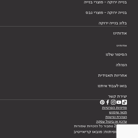
בנייה ירוקה - מוצרי בנייה
בנייה ירוקה - מוצרי גבס
בלוג בנייה ירוקה
אודותינו
אודותינו
הסיפור שלנו
הנהלה
אחריות תאגידית
בואו לעבוד איתנו
יצירת קשר
מדיניות הפרטיות
תנאי שימוש
הצהרת נגישות
עדכון או ביטול עסקה
© 2026 טמבור כל הזכויות שמורות
עיצוב ופיתוח: מובאו קריאייטיב