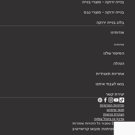
בנייה ירוקה - מוצרי בנייה
בנייה ירוקה - מוצרי גבס
בלוג בנייה ירוקה
אודותינו
אודותינו
הסיפור שלנו
הנהלה
אחריות תאגידית
בואו לעבוד איתנו
יצירת קשר
מדיניות הפרטיות
תנאי שימוש
הצהרת נגישות
עדכון או ביטול עסקה
© 2026 טמבור כל הזכויות שמורות
עיצוב ופיתוח: מובאו קריאייטיב