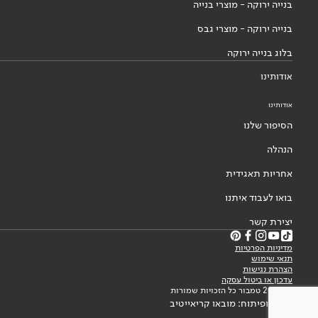
בנייה ירוקה - מוצרי בנייה
בנייה ירוקה - מוצרי גבס
בלוג בנייה ירוקה
אודותינו
אודותינו
הסיפור שלנו
הנהלה
אחריות תאגידית
בואו לעבוד איתנו
יצירת קשר
מדיניות הפרטיות
תנאי שימוש
הצהרת נגישות
עדכון או ביטול עסקה
© 2026 טמבור כל הזכויות שמורות
עיצוב ופיתוח: מובאו קריאייטיב